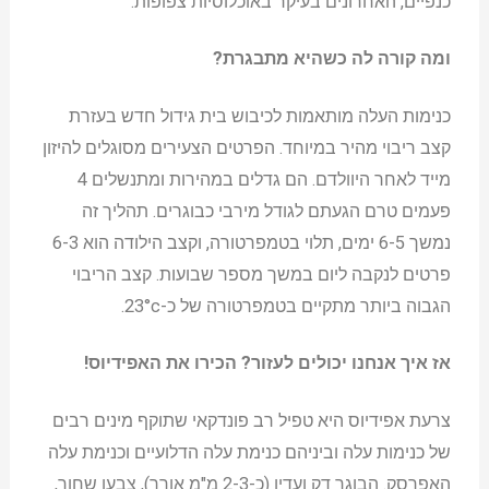
כנפיים, האחרונים בעיקר באוכלוסיות צפופות.
ומה קורה לה כשהיא מתבגרת?
כנימות העלה מותאמות לכיבוש בית גידול חדש בעזרת
קצב ריבוי מהיר במיוחד. הפרטים הצעירים מסוגלים להיזון
מייד לאחר היוולדם. הם גדלים במהירות ומתנשלים 4
פעמים טרם הגעתם לגודל מירבי כבוגרים. תהליך זה
נמשך 6-5 ימים, תלוי בטמפרטורה, וקצב הילודה הוא 6-3
פרטים לנקבה ליום במשך מספר שבועות. קצב הריבוי
הגבוה ביותר מתקיים בטמפרטורה של כ-23°c.
אז איך אנחנו יכולים לעזור?
הכירו את האפידיוס!
צרעת אפידיוס היא טפיל רב פונדקאי שתוקף מינים רבים
של כנימות עלה וביניהם כנימת עלה הדלועיים וכנימת עלה
האפרסק. הבוגר דק ועדין (כ-2-3 מ"מ אורך), צבעו שחור,