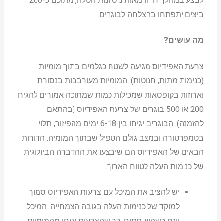
לבצע במהלך חייה מאות ניסיונות הטלה, מתוכם כ-200
ביצים יתפתחו בהצלחה לבוגרים.
מה עושים?
צרעת האפידיוס מגיעה לשטח כגלמים בתוך מומיות
(כנימות מתות, חנוטות). המומיות מעורבבות בנסורת
וארוזות בקופסאות שמכילות כמות שמתוכה אמורים להגיח
200 או 500 בוגרים של צרעת האפידיוס (בהתאם
להזמנה). הבוגרים יגיחו בין 6-18 ימים מהפיזור, תלוי
בטמפרטורה ובמצב גולם הטפיל שבתוך המומיה. הדורות
הבאים של האפידיוס הם שיבצעו את ההדברה הביולוגית
של כנימות העלה לטווח הארוך.
יש להציב את המיכל עם צרעות האפידיוס סמוך
למוקד של כנימות העלה בגובה הצמחייה. המיכל
יונח כשהוא פתוח, כך שהצרעות יגיחו מהמומיות