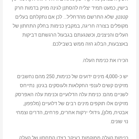
בישין, כמעט תמיד יצליח להסתנן לגינה מזיק בדמות חרק
קטנטן, שלא התרשם מהדחליל… לכן אם נתקלתם בעלים
מקופלים בצורה חריגה, במקבץ כנימות בחלק התחתון של
העלים והניצנים, וכשנגעתם בגבעול הרגשתם דביקות
באצבעות, הבלוג הזה ממש בשבילכם.
הכירו את כנימת העלה.
יש כ-4,000 מינים ידועים של כנימות, 250 מהם נחשבים
מזיקים קשים לענפי החקלאות ולעוסקים בגינון. נתייחס
לשניים מהם: כנימת עלה הדלועיים וכנימת עלה האפרסק.
מזיקים אלו תוקפים מינים רבים של דלועיים (מלפפון,
אבטיח, מלון), גידולי ירקות אחרים, פרחים, הדרים וצמחי
נוי שונים.
כנימות העלה ממוקמות בעיקר בצדו התחתון של העלה